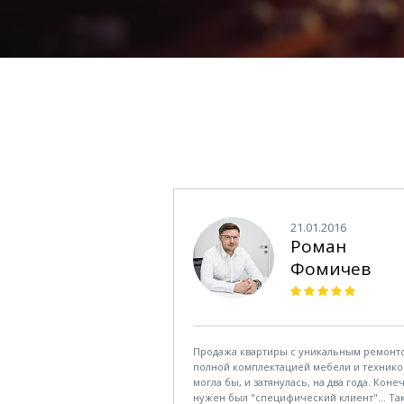
21.01.2016
Роман
Фомичев
Продажа квартиры с уникальным ремонт
полной комплектацией мебели и технико
могла бы, и затянулась, на два года. Коне
нужен был "специфический клиент"... Та