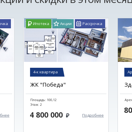
очка
Ипотека
Акции
Рассрочка
4-к квартира
А
ЖК "Победа"
Площадь: 100,12
Арен
Этаж: 2
8
4 800 000
бнее
Подробнее