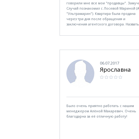
говорили мне все мои "продавцы". Замуч
Случай познакомил с Лосевой Мариной (
"Ультрамарин"). Квартира была продана
через три дня после обращения и
заключения агентского договора. Назвать
фантастикой или мистикой? Это, вообще,
невозможно переоценить!
Профессионализм, компетенция, талант
переговорщика и полное погружение в
процесс реализации объекта недвижимо
впечатляет! Два года предложение моей
квартиры в отраслевом поле, и два дня на
06.07.2017
реальную продажу. Это впечатляет. Я ни
Ярославна
никому не рекомендую. Я опубличиваю
реальный жизненный кейс. Надеюсь, мо
отзыв будет полезен многим!
Было очень приятно работать с нашим
менеджером Алёной Макаревич. Очень
благодарна за её отличную работу!