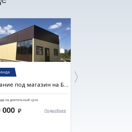
Ипотека
ренда
2-к квартира
Здание под магазин на Батова
ЖК "Династия"
да на длительный срок
Площадь: 77,3
Этаж: 3
0 000
Подробнее
6 150 000