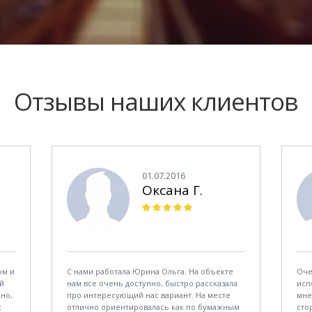
Отзывы наших клиентов
01.07.2016
Оксана Г.
ом и
С нами работала Юрина Ольга. На объекте
Оче
й
нам все очень доступно, быстро рассказала
исп
чно,
про интересующий нас вариант. На месте
мне
к
отлично ориентировалась как по бумажным
сто