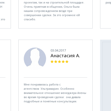
или.
проектам, так и на строительной площадке.
раз
АН
Очень приятная в общении, Ольга была
нашим сопровождением везде при
совершении сделки. За это огромное ей
 это
спасибо.
В целом очень положительное впечатление
осталось и от агентства "Ультрамарин".
сти
03.04.2017
чего
Анастасия А.
й
Мне понравилась работа с
агентством Ультрамарин. Особенно
внимательное отношение менеджера Алены
во время проведения сделки: она давала
подробные и понятные консультации.