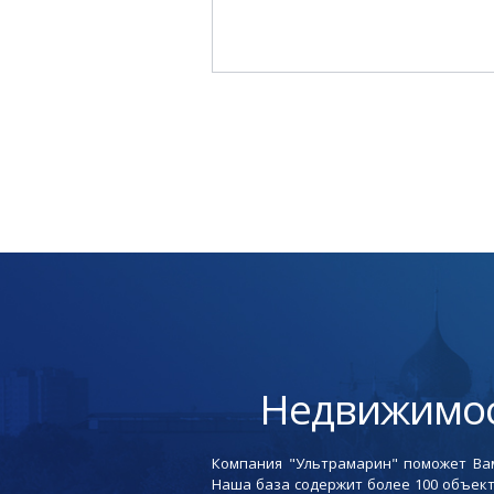
Недвижимос
Компания "Ультрамарин" поможет Вам
Наша база содержит более 100 объект