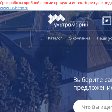
Срок работы пробной версии продукта истек. Через две нед
www.1c-bitrix.ru
.
Каталог
О компании
Наши ус
Выберите са
предложение