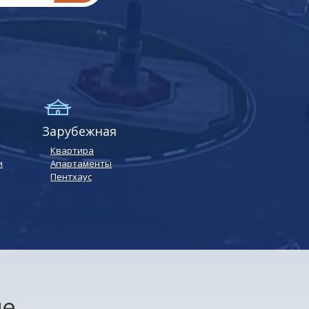
я
Зарубежная
Квартира
и
Апартаменты
Пентхаус
це