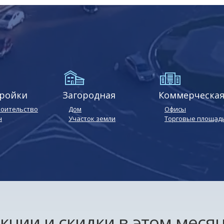
ройки
Загородная
Коммерческа
роительство
Дом
Офисы
н
Участок земли
Торговые площад
кции и скидки в этом меся