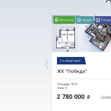
Ипотека
Акции
Расср
2-к квартира
ЖК "Победа"
Площадь: 50,51
Этаж: 4
2 780 000
Подро